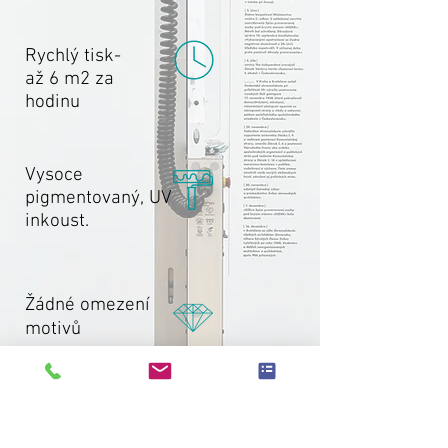
Rychlý tisk-
až 6 m2 za
hodinu
Vysoce
pigmentovaný, UV
inkoust.
Žádné omezení
motivů
Dlouhá životnost