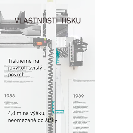
VLASTNOSTI TISKU
Tiskneme na
jakýkoli svislý
povrch
4,8 m na výšku,
neomezeně do šířky