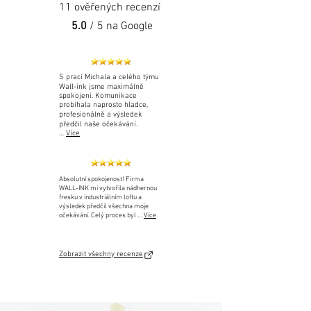
11 ověřených recenzí
5.0
/ 5 na Google
S prací Michala a celého týmu
Wall-ink jsme maximálně
spokojeni. Komunikace
probíhala naprosto hladce,
profesionálně a výsledek
předčil naše očekávání.
…
Více
Absolutní spokojenost! Firma
WALL-INK mi vytvořila nádhernou
fresku v industriálním loftu a
výsledek předčil všechna moje
očekávání. Celý proces byl …
Více
Zobrazit všechny recenze