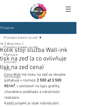
Příspěvek
Průvodce tiskem na zeď
18. 3.
Minut čtení: 2
Průvodce tiskem na zeď
Kolik stojí služba Wall-ink
Realizace
tisk na zeď (a co ovlivňuje
Srovnání
tisk na zeď cena)
Cena
Cena Wall-ink tisku na zeď se obvykle 
Technologie
pohybuje v rozmezí 
2 500 až 3 500 
Kč/m²
, v závislosti na typu grafiky, 
charakteru podkladu a náročnosti 
realizace.
Každý projekt je však individuální. 